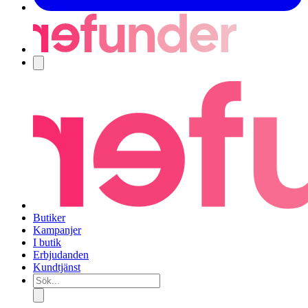
Navigering
Butiker
Kampanjer
I butik
Erbjudanden
Kundtjänst
Sök...