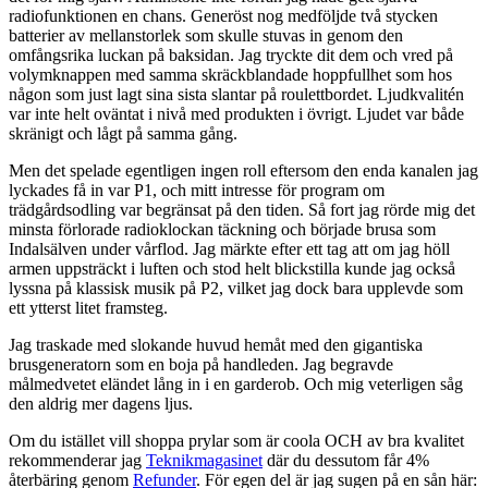
radiofunktionen en chans. Generöst nog medföljde två stycken
batterier av mellanstorlek som skulle stuvas in genom den
omfångsrika luckan på baksidan. Jag tryckte dit dem och vred på
volymknappen med samma skräckblandade hoppfullhet som hos
någon som just lagt sina sista slantar på roulettbordet. Ljudkvalitén
var inte helt oväntat i nivå med produkten i övrigt. Ljudet var både
skränigt och lågt på samma gång.
Men det spelade egentligen ingen roll eftersom den enda kanalen jag
lyckades få in var P1, och mitt intresse för program om
trädgårdsodling var begränsat på den tiden. Så fort jag rörde mig det
minsta förlorade radioklockan täckning och började brusa som
Indalsälven under vårflod. Jag märkte efter ett tag att om jag höll
armen uppsträckt i luften och stod helt blickstilla kunde jag också
lyssna på klassisk musik på P2, vilket jag dock bara upplevde som
ett ytterst litet framsteg.
Jag traskade med slokande huvud hemåt med den gigantiska
brusgeneratorn som en boja på handleden. Jag begravde
målmedvetet eländet lång in i en garderob. Och mig veterligen såg
den aldrig mer dagens ljus.
Om du istället vill shoppa prylar som är coola OCH av bra kvalitet
rekommenderar jag
Teknikmagasinet
där du dessutom får 4%
återbäring genom
Refunder
. För egen del är jag sugen på en sån här: