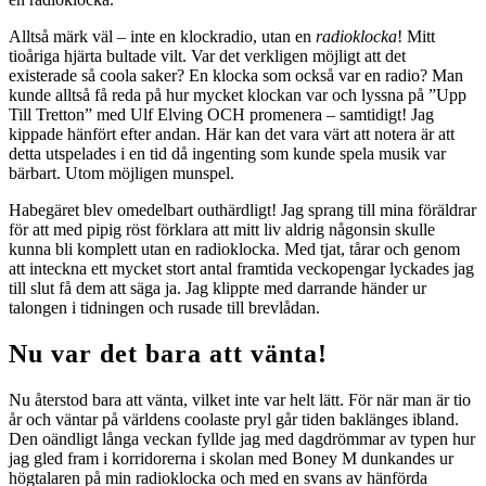
Alltså märk väl – inte en klockradio, utan en
radioklocka
! Mitt
tioåriga hjärta bultade vilt. Var det verkligen möjligt att det
existerade så coola saker? En klocka som också var en radio? Man
kunde alltså få reda på hur mycket klockan var och lyssna på ”Upp
Till Tretton” med Ulf Elving OCH promenera – samtidigt! Jag
kippade hänfört efter andan. Här kan det vara värt att notera är att
detta utspelades i en tid då ingenting som kunde spela musik var
bärbart. Utom möjligen munspel.
Habegäret blev omedelbart outhärdligt! Jag sprang till mina föräldrar
för att med pipig röst förklara att mitt liv aldrig någonsin skulle
kunna bli komplett utan en radioklocka. Med tjat, tårar och genom
att inteckna ett mycket stort antal framtida veckopengar lyckades jag
till slut få dem att säga ja. Jag klippte med darrande händer ur
talongen i tidningen och rusade till brevlådan.
Nu var det bara att vänta!
Nu återstod bara att vänta, vilket inte var helt lätt. För när man är tio
år och väntar på världens coolaste pryl går tiden baklänges ibland.
Den oändligt långa veckan fyllde jag med dagdrömmar av typen hur
jag gled fram i korridorerna i skolan med Boney M dunkandes ur
högtalaren på min radioklocka och med en svans av hänförda