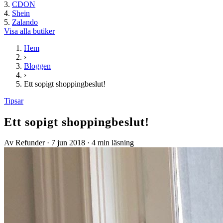
CDON
Shein
Zalando
Visa alla butiker
Hem
›
Bloggen
›
Ett sopigt shoppingbeslut!
Tipsar
Ett sopigt shoppingbeslut!
Av Refunder
·
7 jun 2018
·
4 min läsning