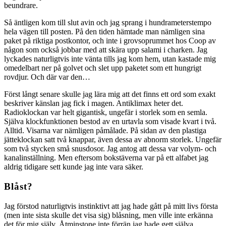
beundrare.
Så äntligen kom till slut avin och jag sprang i hundrameterstempo
hela vägen till posten. På den tiden hämtade man nämligen sina
paket på riktiga postkontor, och inte i grovsoprummet hos Coop av
någon som också jobbar med att skära upp salami i charken. Jag
lyckades naturligtvis inte vänta tills jag kom hem, utan kastade mig
omedelbart ner på golvet och slet upp paketet som ett hungrigt
rovdjur. Och där var den…
Först långt senare skulle jag lära mig att det finns ett ord som exakt
beskriver känslan jag fick i magen. Antiklimax heter det.
Radioklockan var helt gigantisk, ungefär i storlek som en semla.
Själva klockfunktionen bestod av en urtavla som visade kvart i två.
Alltid. Visarna var nämligen påmålade. På sidan av den plastiga
jätteklockan satt två knappar, även dessa av abnorm storlek. Ungefär
som två stycken små snusdosor. Jag antog att dessa var volym- och
kanalinställning. Men eftersom bokstäverna var på ett alfabet jag
aldrig tidigare sett kunde jag inte vara säker.
Blåst?
Jag förstod naturligtvis instinktivt att jag hade gått på mitt livs första
(men inte sista skulle det visa sig) blåsning, men ville inte erkänna
det för mig själv. Åtminstone inte förrän jag hade gett själva