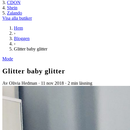
CDON
Shein
Zalando
Visa alla butiker
Hem
›
Bloggen
›
Glitter baby glitter
Mode
Glitter baby glitter
Av Olivia Hedman
·
11 nov 2018
·
2 min läsning