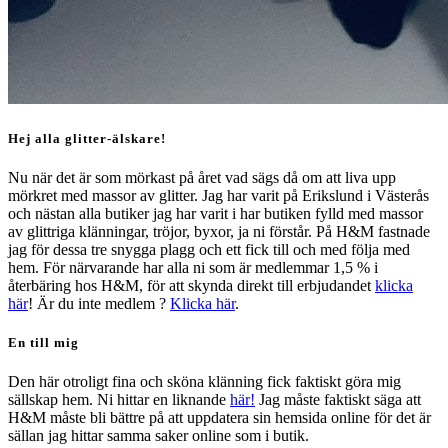
Hej alla glitter-älskare!
Nu när det är som mörkast på året vad sägs då om att liva upp
mörkret med massor av glitter. Jag har varit på Erikslund i Västerås
och nästan alla butiker jag har varit i har butiken fylld med massor
av glittriga klänningar, tröjor, byxor, ja ni förstår. På H&M fastnade
jag för dessa tre snygga plagg och ett fick till och med följa med
hem. För närvarande har alla ni som är medlemmar 1,5 % i
återbäring hos H&M, för att skynda direkt till erbjudandet
klicka
här
! Är du inte medlem ?
Klicka här
.
En till mig
Den här otroligt fina och sköna klänning fick faktiskt göra mig
sällskap hem. Ni hittar en liknande
här!
Jag måste faktiskt säga att
H&M måste bli bättre på att uppdatera sin hemsida online för det är
sällan jag hittar samma saker online som i butik.