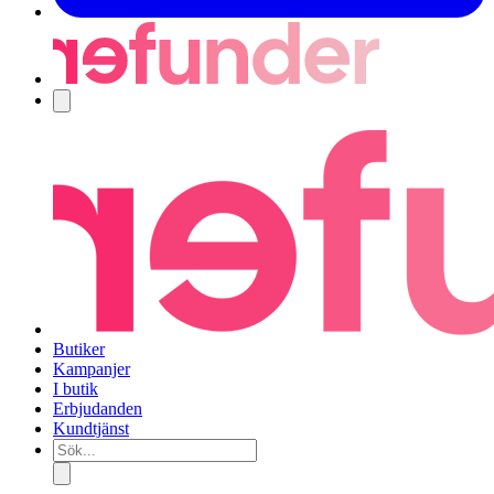
Navigering
Butiker
Kampanjer
I butik
Erbjudanden
Kundtjänst
Sök...