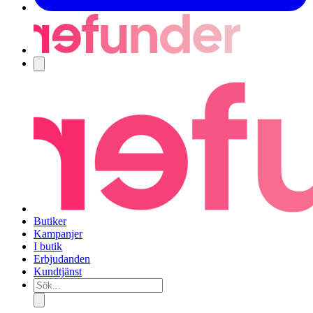
Navigering
Butiker
Kampanjer
I butik
Erbjudanden
Kundtjänst
Sök...