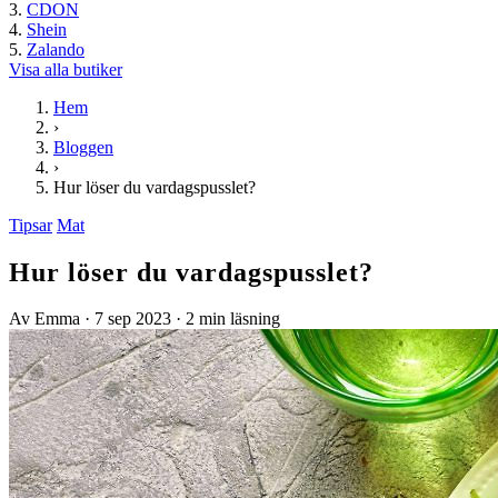
CDON
Shein
Zalando
Visa alla butiker
Hem
›
Bloggen
›
Hur löser du vardagspusslet?
Tipsar
Mat
Hur löser du vardagspusslet?
Av Emma
·
7 sep 2023
·
2 min läsning