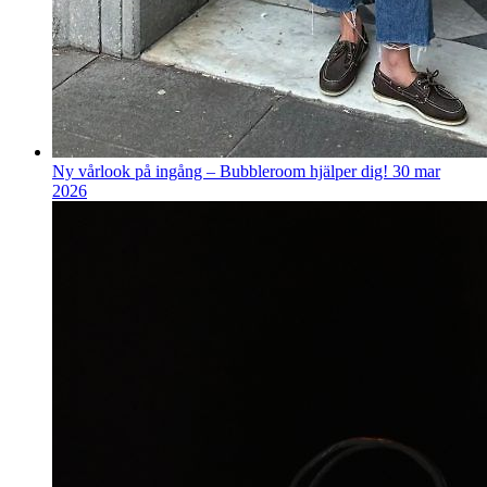
Ny vårlook på ingång – Bubbleroom hjälper dig!
30 mar
2026