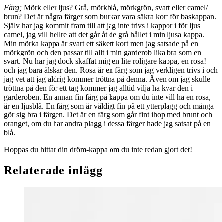
Färg;
Mörk eller ljus? Grå, mörkblå, mörkgrön, svart eller camel/
brun? Det är några färger som burkar vara säkra kort för baskappan.
Själv har jag kommit fram till att jag inte trivs i kappor i för ljus
camel, jag vill hellre att det går åt de grå hållet i min ljusa kappa.
Min mörka kappa är svart ett säkert kort men jag satsade på en
mörkgrön och den passar till allt i min garderob lika bra som en
svart. Nu har jag dock skaffat mig en lite roligare kappa, en rosa!
och jag bara älskar den. Rosa är en färg som jag verkligen trivs i och
jag vet att jag aldrig kommer tröttna på denna. Även om jag skulle
tröttna på den för ett tag kommer jag alltid vilja ha kvar den i
garderoben. En annan fin färg på kappa om du inte vill ha en rosa,
är en ljusblå. En färg som är väldigt fin på ett ytterplagg och många
gör sig bra i färgen. Det är en färg som går fint ihop med brunt och
oranget, om du har andra plagg i dessa färger hade jag satsat på en
blå.
Hoppas du hittar din dröm-kappa om du inte redan gjort det!
Relaterade inlägg