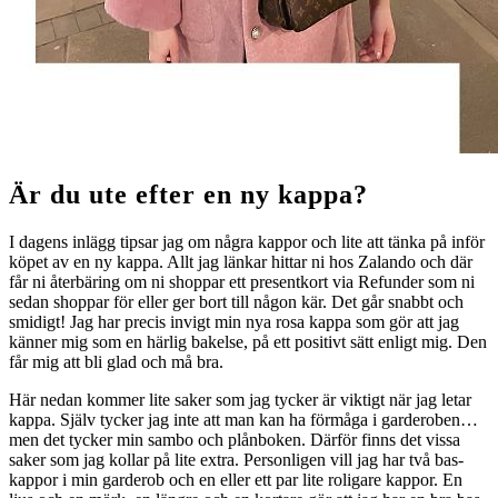
Är du ute efter en ny kappa?
I dagens inlägg tipsar jag om några kappor och lite att tänka på inför
köpet av en ny kappa. Allt jag länkar hittar ni hos Zalando och där
får ni återbäring om ni shoppar ett presentkort via Refunder som ni
sedan shoppar för eller ger bort till någon kär. Det går snabbt och
smidigt! Jag har precis invigt min nya rosa kappa som gör att jag
känner mig som en härlig bakelse, på ett positivt sätt enligt mig. Den
får mig att bli glad och må bra.
Här nedan kommer lite saker som jag tycker är viktigt när jag letar
kappa. Själv tycker jag inte att man kan ha förmåga i garderoben…
men det tycker min sambo och plånboken. Därför finns det vissa
saker som jag kollar på lite extra. Personligen vill jag har två bas-
kappor i min garderob och en eller ett par lite roligare kappor. En