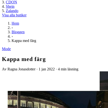
CDON
Shein
Zalando
Visa alla butiker
Hem
›
Bloggen
›
Kappa med färg
Mode
Kappa med färg
Av Ragna Jonasdotter
·
1 jan 2022
·
4 min läsning