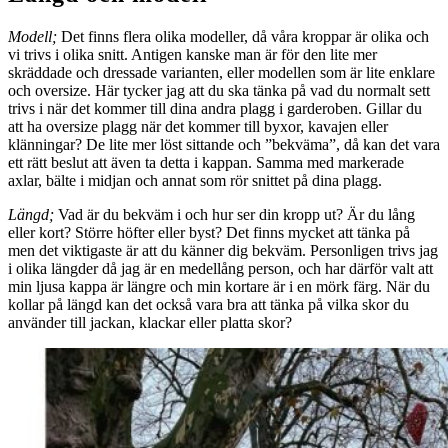
Modell;
Det finns flera olika modeller, då våra kroppar är olika och
vi trivs i olika snitt. Antigen kanske man är för den lite mer
skräddade och dressade varianten, eller modellen som är lite enklare
och oversize. Här tycker jag att du ska tänka på vad du normalt sett
trivs i när det kommer till dina andra plagg i garderoben. Gillar du
att ha oversize plagg när det kommer till byxor, kavajen eller
klänningar? De lite mer löst sittande och ”bekväma”, då kan det vara
ett rätt beslut att även ta detta i kappan. Samma med markerade
axlar, bälte i midjan och annat som rör snittet på dina plagg.
Längd;
Vad är du bekväm i och hur ser din kropp ut? Är du lång
eller kort? Större höfter eller byst? Det finns mycket att tänka på
men det viktigaste är att du känner dig bekväm. Personligen trivs jag
i olika längder då jag är en medellång person, och har därför valt att
min ljusa kappa är längre och min kortare är i en mörk färg. När du
kollar på längd kan det också vara bra att tänka på vilka skor du
använder till jackan, klackar eller platta skor?