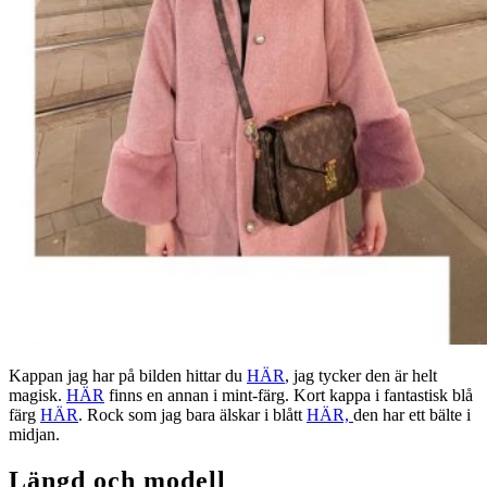
Kappan jag har på bilden hittar du
HÄR
, jag tycker den är helt
magisk.
HÄR
finns en annan i mint-färg. Kort kappa i fantastisk blå
färg
HÄR
. Rock som jag bara älskar i blått
HÄR,
den har ett bälte i
midjan.
Längd och modell