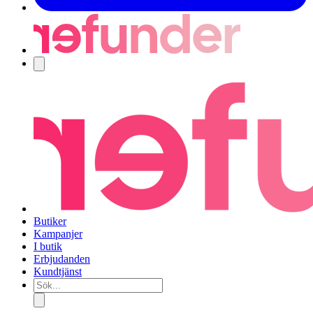
Navigering
Butiker
Kampanjer
I butik
Erbjudanden
Kundtjänst
Sök...