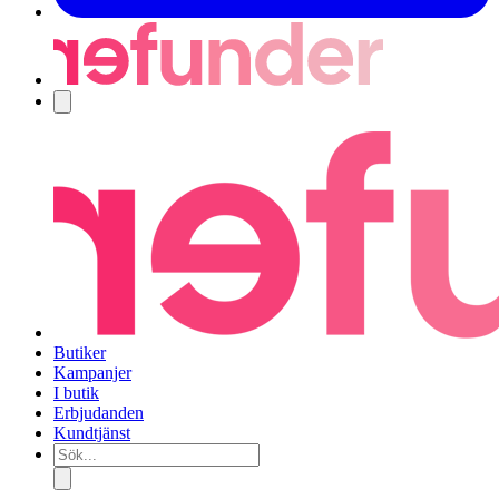
Navigering
Butiker
Kampanjer
I butik
Erbjudanden
Kundtjänst
Sök...