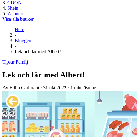
CDON
Shein
Zalando
Visa alla butiker
Hem
›
Bloggen
›
Lek och lär med Albert!
Tipsar
Familj
Lek och lär med Albert!
Av Elihn Carlbrant
·
31 okt 2022
·
1 min läsning