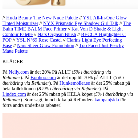
//
Huda Beauty The New Nude Palette
//
YSL All-In-One Glow
Tinted Moisturizer
//
NYX Prismatic Eye Shadow Girl Talk
//
The
Balm TIME BALM Face Primer
//
Kat Von D Shade & Light
Contour Palette
//
Nars Orgasm Blush
//
BECCA Highlighter C
POP
//
YSL N°69 Rose Castel
//
Clarins Light Eye Perfecting
Base
//
Nars Sheer Glow Foundation
//
Too Faced Just Peachy
Matte Palette
KLÄDER
På
Nelly.com
är det 20% På ALLT (
5% i återbäring via
Refunder
). På
Boohoo.com
är det upp till 70% på ALLT (
5% i
återbäring via Refunder
). På
Hunkemöller.se
är det 25% rabatt på
hela kollektionen (
8.5% i återbäring via Refunder
). På
Lindex.com
är det 25% rabatt på HELA köpet (
5% i återbäring via
Refunder
). Som sagt, in och kika på Refunders
kampanjsida
för
förra andra underbara rabatter!