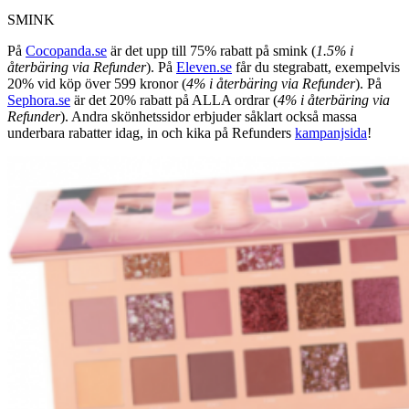
SMINK
På
Cocopanda.se
är det upp till 75% rabatt på smink (
1.5% i
återbäring via Refunder
). På
Eleven.se
får du stegrabatt, exempelvis
20% vid köp över 599 kronor (
4% i återbäring via Refunder
). På
Sephora.se
är det 20% rabatt på ALLA ordrar (
4% i återbäring via
Refunder
). Andra skönhetssidor erbjuder såklart också massa
underbara rabatter idag, in och kika på Refunders
kampanjsida
!