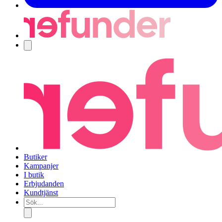
Navigering
Butiker
Kampanjer
I butik
Erbjudanden
Kundtjänst
Sök...