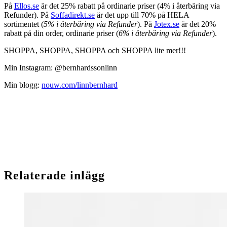
På
Ellos.se
är det 25% rabatt på ordinarie priser (4% i återbäring via
Refunder). På
Soffadirekt.se
är det upp till 70% på HELA
sortimentet (
5% i återbäring via Refunder
). På
Jotex.se
är det 20%
rabatt på din order, ordinarie priser (
6% i återbäring via Refunder
).
SHOPPA, SHOPPA, SHOPPA och SHOPPA lite mer!!!
Min Instagram: @bernhardssonlinn
Min blogg:
nouw.com/linnbernhard
Relaterade inlägg