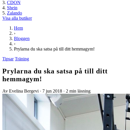
CDON
Shein
Zalando
Visa alla butiker
Hem
›
Bloggen
›
Prylarna du ska satsa på till ditt hemmagym!
Tipsar
Träning
Prylarna du ska satsa på till ditt
hemmagym!
Av Evelina Bergevi
·
7 jun 2018
·
2 min läsning