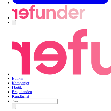
Navigering
Butiker
Kampanjer
I butik
Erbjudanden
Kundtjänst
Sök...