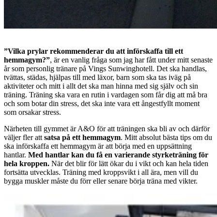
”Vilka prylar rekommenderar du att införskaffa till ett
hemmagym?”
, är en vanlig fråga som jag har fått under mitt senaste
år som personlig tränare på Vings Sunwinghotell. Det ska handlas,
tvättas, städas, hjälpas till med läxor, barn som ska tas iväg på
aktiviteter och mitt i allt det ska man hinna med sig själv och sin
träning. Träning ska vara en rutin i vardagen som får dig att må bra
och som botar din stress, det ska inte vara ett ångestfyllt moment
som orsakar stress.
Närheten till gymmet är A&O för att träningen ska bli av och därför
väljer fler att
satsa på ett hemmagym
. Mitt absolut bästa tips om du
ska införskaffa ett hemmagym är att börja med en uppsättning
hantlar.
Med hantlar kan du få en varierande styrketräning för
hela kroppen.
När det blir för lätt ökar du i vikt och kan hela tiden
fortsätta utvecklas. Träning med kroppsvikt i all ära, men vill du
bygga muskler måste du förr eller senare börja träna med vikter.