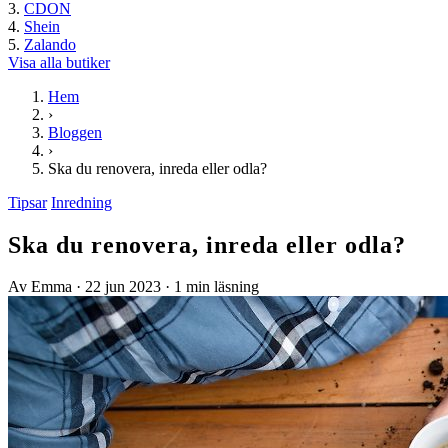
CDON
Shein
Zalando
Visa alla butiker
Hem
›
Bloggen
›
Ska du renovera, inreda eller odla?
Tipsar
Inredning
Ska du renovera, inreda eller odla?
Av Emma
·
22 jun 2023
·
1 min läsning