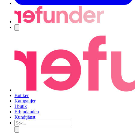
Navigering
Butiker
Kampanjer
I butik
Erbjudanden
Kundtjänst
Sök...