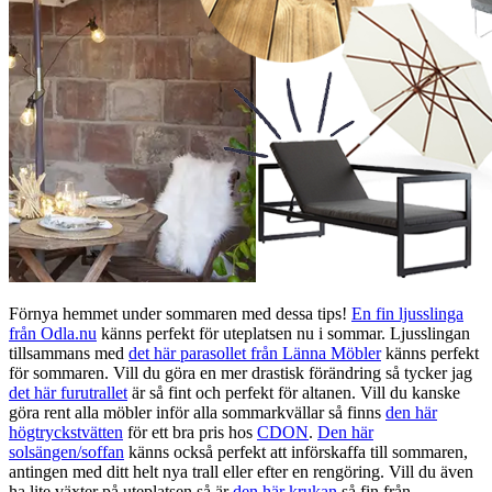
Förnya hemmet under sommaren med dessa tips!
En fin ljusslinga
från Odla.nu
känns perfekt för uteplatsen nu i sommar. Ljusslingan
tillsammans med
det här parasollet från Länna Möbler
känns perfekt
för sommaren. Vill du göra en mer drastisk förändring så tycker jag
det här furutrallet
är så fint och perfekt för altanen. Vill du kanske
göra rent alla möbler inför alla sommarkvällar så finns
den här
högtryckstvätten
för ett bra pris hos
CDON
.
Den här
solsängen/soffan
känns också perfekt att införskaffa till sommaren,
antingen med ditt helt nya trall eller efter en rengöring. Vill du även
ha lite växter på uteplatsen så är
den här krukan
så fin från