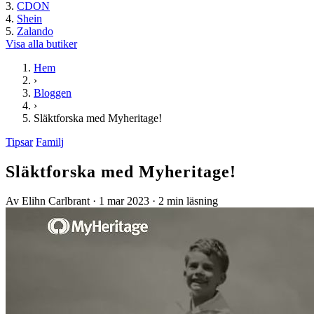
CDON
Shein
Zalando
Visa alla butiker
Hem
›
Bloggen
›
Släktforska med Myheritage!
Tipsar
Familj
Släktforska med Myheritage!
Av Elihn Carlbrant
·
1 mar 2023
·
2 min läsning