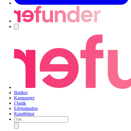
Navigering
Butiker
Kampanjer
I butik
Erbjudanden
Kundtjänst
Sök...