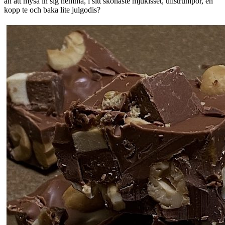
än att mysa in sig hemma, i sitt skönaste mjukisset, ullstrumpor, en
kopp te och baka lite julgodis?