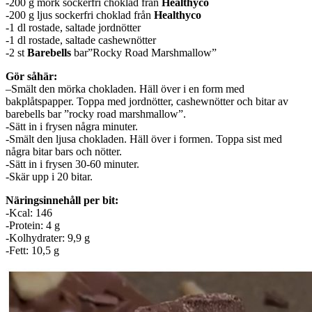
-200 g mörk sockerfri choklad från
Healthyco
-200 g ljus sockerfri choklad från
Healthyco
-1 dl rostade, saltade jordnötter
-1 dl rostade, saltade cashewnötter
-2 st
Barebells
bar”Rocky Road Marshmallow”
Gör såhär:
–Smält den mörka chokladen. Häll över i en form med
bakplåtspapper. Toppa med jordnötter, cashewnötter och bitar av
barebells bar ”rocky road marshmallow”.
-Sätt in i frysen några minuter.
-Smält den ljusa chokladen. Häll över i formen. Toppa sist med
några bitar bars och nötter.
-Sätt in i frysen 30-60 minuter.
-Skär upp i 20 bitar.
Näringsinnehåll per bit:
-Kcal: 146
-Protein: 4 g
-Kolhydrater: 9,9 g
-Fett: 10,5 g