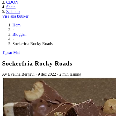
CDON
Shein
Zalando
Visa alla butiker
Hem
›
Bloggen
›
Sockerfria Rocky Roads
Tipsar
Mat
Sockerfria Rocky Roads
Av Evelina Bergevi
·
9 dec 2022
·
2 min läsning