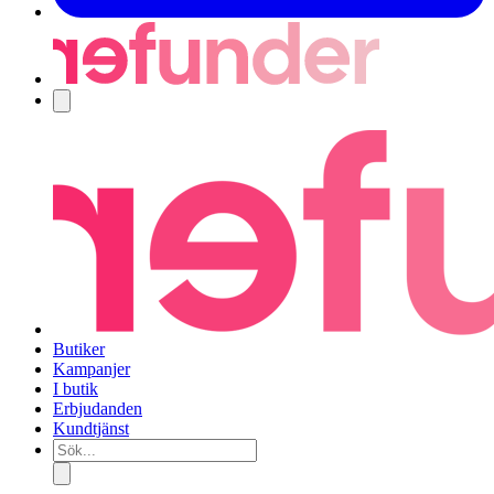
Navigering
Butiker
Kampanjer
I butik
Erbjudanden
Kundtjänst
Sök...