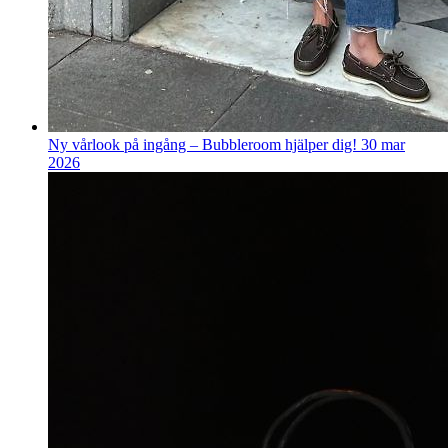
Ny vårlook på ingång – Bubbleroom hjälper dig!
30 mar
2026