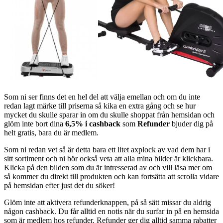
Som ni ser finns det en hel del att välja emellan och om du inte
redan lagt märke till priserna så kika en extra gång och se hur
mycket du skulle sparar in om du skulle shoppat från hemsidan och
glöm inte bort dina
6,5% i cashback
som
Refunder
bjuder dig på
helt gratis, bara du är medlem.
Som ni redan vet så är detta bara ett litet axplock av vad dem har i
sitt sortiment och ni bör också veta att alla mina bilder är klickbara.
Klicka på den bilden som du är intresserad av och vill läsa mer om
så kommer du direkt till produkten och kan fortsätta att scrolla vidare
på hemsidan efter just det du söker!
Glöm inte att aktivera refunderknappen, på så sätt missar du aldrig
någon cashback. Du får alltid en notis när du surfar in på en hemsida
som är medlem hos refunder. Refunder ger dig alltid samma rabatter