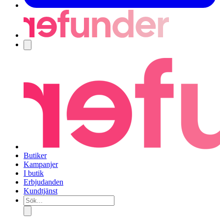
Navigering
Butiker
Kampanjer
I butik
Erbjudanden
Kundtjänst
Sök...