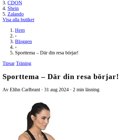
CDON
Shein
Zalando
Visa alla butiker
Hem
›
Bloggen
›
Sporttema – Där din resa börjar!
Tipsar
Träning
Sporttema – Där din resa börjar!
Av Elihn Carlbrant
·
31 aug 2024
·
2 min läsning