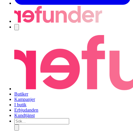
Navigering
Butiker
Kampanjer
I butik
Erbjudanden
Kundtjänst
Sök...