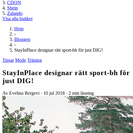
CDON
Shein
Zalando
Visa alla butiker
Hem
›
Bloggen
›
StayInPlace designar rätt sport-bh för just DIG!
Tipsar
Mode
Träning
StayInPlace designar rätt sport-bh för
just DIG!
Av Evelina Bergevi
·
10 jul 2018
·
2 min läsning