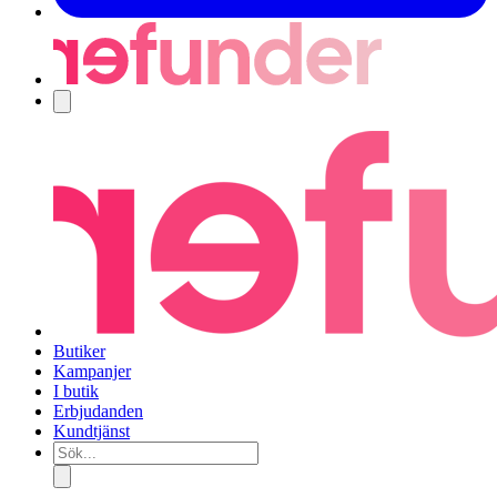
Navigering
Butiker
Kampanjer
I butik
Erbjudanden
Kundtjänst
Sök...