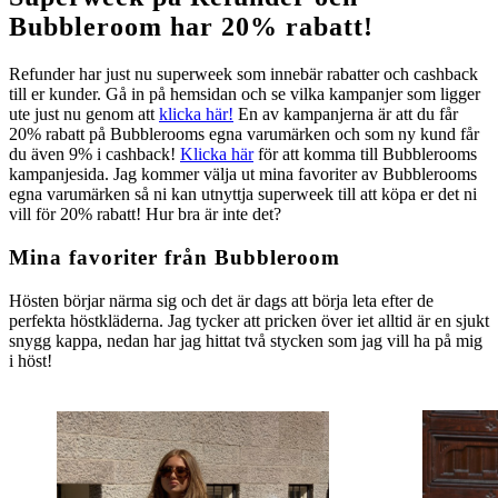
Bubbleroom har 20% rabatt!
Refunder har just nu superweek som innebär rabatter och cashback
till er kunder. Gå in på hemsidan och se vilka kampanjer som ligger
ute just nu genom att
klicka här!
En av kampanjerna är att du får
20% rabatt på Bubblerooms egna varumärken och som ny kund får
du även 9% i cashback!
Klicka här
för att komma till Bubblerooms
kampanjesida. Jag kommer välja ut mina favoriter av Bubblerooms
egna varumärken så ni kan utnyttja superweek till att köpa er det ni
vill för 20% rabatt! Hur bra är inte det?
Mina favoriter från Bubbleroom
Hösten börjar närma sig och det är dags att börja leta efter de
perfekta höstkläderna. Jag tycker att pricken över iet alltid är en sjukt
snygg kappa, nedan har jag hittat två stycken som jag vill ha på mig
i höst!