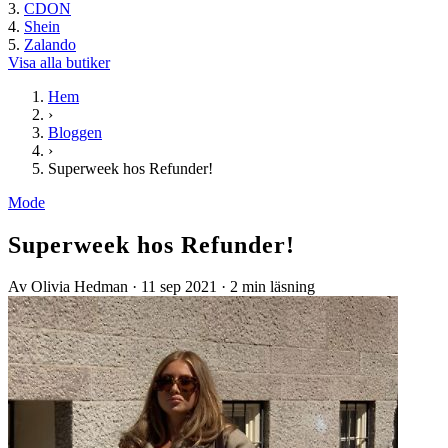
CDON
Shein
Zalando
Visa alla butiker
Hem
›
Bloggen
›
Superweek hos Refunder!
Mode
Superweek hos Refunder!
Av Olivia Hedman
·
11 sep 2021
·
2 min läsning