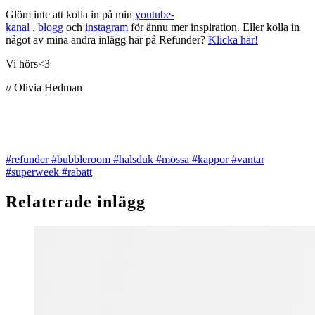
Glöm inte att kolla in på min
youtube-
kanal
,
blogg
och
instagram
för ännu mer inspiration. Eller kolla in
något av mina andra inlägg här på Refunder?
Klicka här!
Vi hörs<3
// Olivia Hedman
#refunder
#bubbleroom
#halsduk
#mössa
#kappor
#vantar
#superweek
#rabatt
Relaterade inlägg