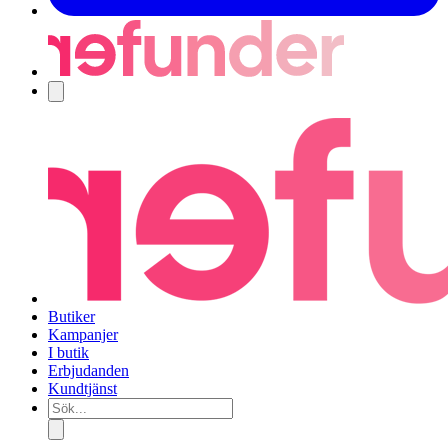
Navigering
Butiker
Kampanjer
I butik
Erbjudanden
Kundtjänst
Sök...