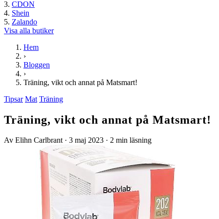
CDON
Shein
Zalando
Visa alla butiker
Hem
›
Bloggen
›
Träning, vikt och annat på Matsmart!
Tipsar
Mat
Träning
Träning, vikt och annat på Matsmart!
Av Elihn Carlbrant
·
3 maj 2023
·
2 min läsning