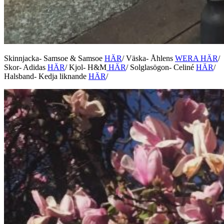
Skinnjacka- Samsoe & Samsoe
HÄR
/ Väska- Åhlens
WERA HÄR
/
Skor- Adidas
HÄR
/ Kjol- H&M
HÄR
/ Solglasögon- Celiné
HÄR
/
Halsband- Kedja liknande
HÄR
/