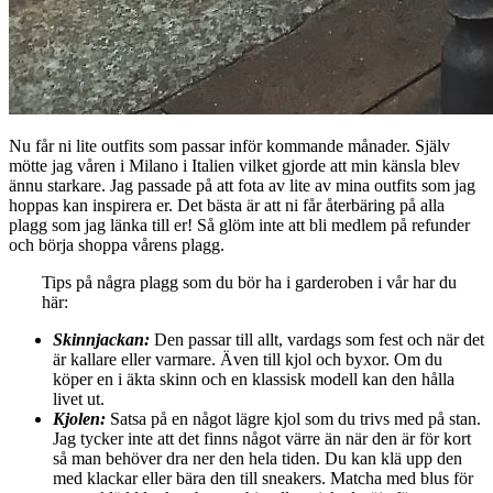
Nu får ni lite outfits som passar inför kommande månader. Själv
mötte jag våren i Milano i Italien vilket gjorde att min känsla blev
ännu starkare. Jag passade på att fota av lite av mina outfits som jag
hoppas kan inspirera er. Det bästa är att ni får återbäring på alla
plagg som jag länka till er! Så glöm inte att bli medlem på refunder
och börja shoppa vårens plagg.
Tips på några plagg som du bör ha i garderoben i vår har du
här:
Skinnjackan:
Den passar till allt, vardags som fest och när det
är kallare eller varmare. Även till kjol och byxor. Om du
köper en i äkta skinn och en klassisk modell kan den hålla
livet ut.
Kjolen:
Satsa på en något lägre kjol som du trivs med på stan.
Jag tycker inte att det finns något värre än när den är för kort
så man behöver dra ner den hela tiden. Du kan klä upp den
med klackar eller bära den till sneakers. Matcha med blus för