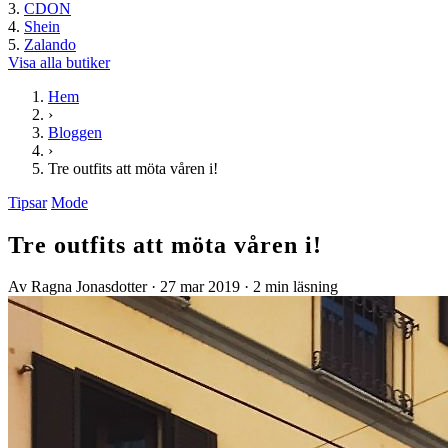
CDON
Shein
Zalando
Visa alla butiker
Hem
›
Bloggen
›
Tre outfits att möta våren i!
Tipsar
Mode
Tre outfits att möta våren i!
Av Ragna Jonasdotter
·
27 mar 2019
·
2 min läsning