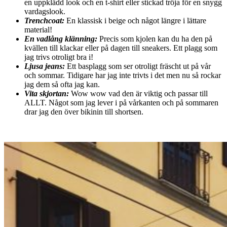
en uppklädd look och en t-shirt eller stickad tröja för en snygg
vardagslook.
Trenchcoat:
En klassisk i beige och något längre i lättare
material!
En vadlång klänning:
Precis som kjolen kan du ha den på
kvällen till klackar eller på dagen till sneakers. Ett plagg som
jag trivs otroligt bra i!
Ljusa jeans:
Ett basplagg som ser otroligt fräscht ut på vår
och sommar. Tidigare har jag inte trivts i det men nu så rockar
jag dem så ofta jag kan.
Vita skjortan:
Wow wow vad den är viktig och passar till
ALLT. Något som jag lever i på vårkanten och på sommaren
drar jag den över bikinin till shortsen.