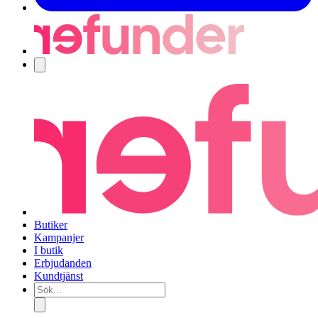
Navigering
Butiker
Kampanjer
I butik
Erbjudanden
Kundtjänst
Sök...