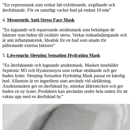
”En expressmask som verkar lätt exfolierande, avgiftande och
återfuktande. För en naturligt vacker hud på endast 10 min”
4.
Mesoestetic Anti-Stress Face Mask
”En lugnande och reparerande ansiktsmask som bekämpar de
faktorer som bidrar till oxidativ stress. Verkar rodnadsdämpande och
är anti inflammatorisk. Idealisk för en hud som utsatts för
påfrestande externa faktorer”
5.
Löwengrip Sleeping Sensation Hydrating Mask
”En återfuktande och lugnande ansiktsmask. Masken innehåller
Sepitonic M3 och Hyaluronsyra som verkar utslätande och ger
huden lyster. Sleeping Sensation Hydrating Mask passar en känslig
hud. Allantoin är en ingrediens som används vid sårläkning.
Ansiktsmasken ger en återfuktad hy, minskar ålderstecken och ger
huden en ny lyster. Produkten kan användas under hela natten för att
vakna upp med en återfuktad hy”