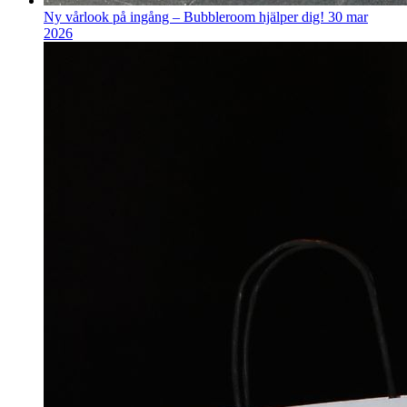
Ny vårlook på ingång – Bubbleroom hjälper dig!
30 mar
2026