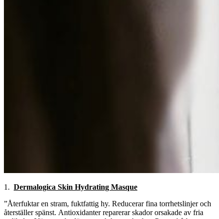
1.
Dermalogica Skin Hydrating Masque
”Återfuktar en stram, fuktfattig hy. Reducerar fina torrhetslinjer och
återställer spänst. Antioxidanter reparerar skador orsakade av fria