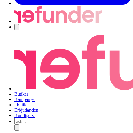
Navigering
Butiker
Kampanjer
I butik
Erbjudanden
Kundtjänst
Sök...