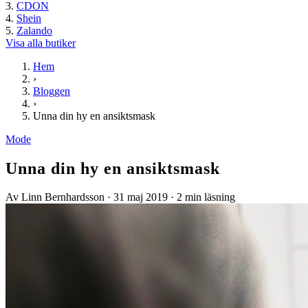
CDON
Shein
Zalando
Visa alla butiker
Hem
›
Bloggen
›
Unna din hy en ansiktsmask
Mode
Unna din hy en ansiktsmask
Av Linn Bernhardsson
·
31 maj 2019
·
2 min läsning