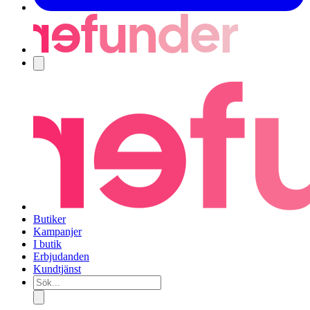
Navigering
Butiker
Kampanjer
I butik
Erbjudanden
Kundtjänst
Sök...