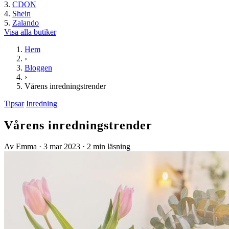
CDON
Shein
Zalando
Visa alla butiker
Hem
›
Bloggen
›
Vårens inredningstrender
Tipsar
Inredning
Vårens inredningstrender
Av Emma
·
3 mar 2023
·
2 min läsning