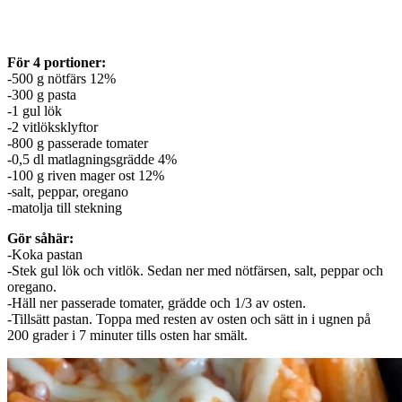
För 4 portioner:
-500 g nötfärs 12%
-300 g pasta
-1 gul lök
-2 vitlöksklyftor
-800 g passerade tomater
-0,5 dl matlagningsgrädde 4%
-100 g riven mager ost 12%
-salt, peppar, oregano
-matolja till stekning
Gör såhär:
-Koka pastan
-Stek gul lök och vitlök. Sedan ner med nötfärsen, salt, peppar och
oregano.
-Häll ner passerade tomater, grädde och 1/3 av osten.
-Tillsätt pastan. Toppa med resten av osten och sätt in i ugnen på
200 grader i 7 minuter tills osten har smält.