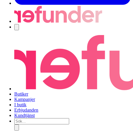
Navigering
Butiker
Kampanjer
I butik
Erbjudanden
Kundtjänst
Sök...