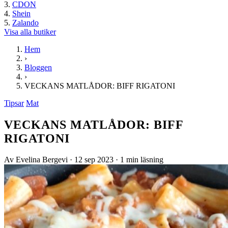
CDON
Shein
Zalando
Visa alla butiker
Hem
›
Bloggen
›
VECKANS MATLÅDOR: BIFF RIGATONI
Tipsar
Mat
VECKANS MATLÅDOR: BIFF
RIGATONI
Av Evelina Bergevi
·
12 sep 2023
·
1 min läsning