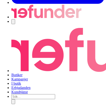
Navigering
Butiker
Kampanjer
I butik
Erbjudanden
Kundtjänst
Sök...