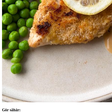
Gör såhär: