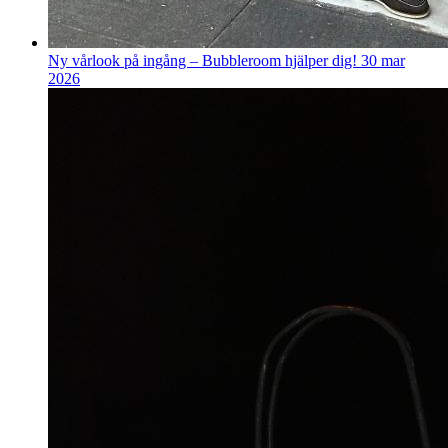
Ny vårlook på ingång – Bubbleroom hjälper dig!
30 mar
2026