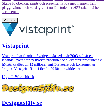
och
Skapa fotoböcker, prints och presenter fyllda med minnen från
vitt
plugg, vänner och vardag. Just nu får studenter 30% rabatt på hela
rutmönster
sortimentet.
med
en
Visa kod
blåvit
ask
med
gul
smiley
och
Vistaprint
texten
'Smiles
Vistaprint har funnits i Sverige ända sedan år 2003 och är en
in
ledande leverantör av tryckta produkter och levererar produkter av
a
högsta kvalitet till 12 miljoner småföretagare och konsumenter
box',
årligen. Vistaprint finns i fler än 20 länder världen runt.
utspridda
polaroidfoton
Upp till
5%
cashback
på
leende
unga
människor
och
små
Designasjälv.se
blå