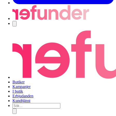
Navigering
Butiker
Kampanjer
I butik
Erbjudanden
Kundtjänst
Sök...