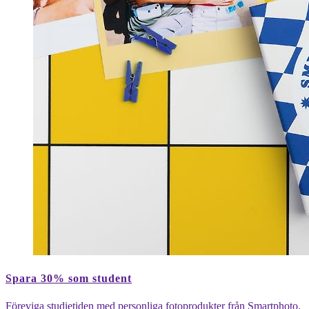
Toppvy
av
Spara 30% som student
ett
gult-
Föreviga studietiden med personliga fotoprodukter från Smartphoto.