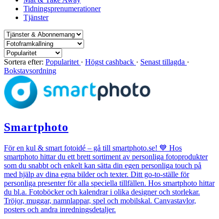
Tidningsprenumerationer
Tjänster
Sortera efter:
Popularitet
·
Högst cashback
·
Senast tillagda
·
Bokstavsordning
Smartphoto
För en kul & smart fotoidé – gå till smartphoto.se! 💙 Hos
smartphoto hittar du ett brett sortiment av personliga fotoprodukter
som du snabbt och enkelt kan sätta din egen personliga touch på
med hjälp av dina egna bilder och texter. Ditt go-to-ställe för
personliga presenter för alla speciella tillfällen. Hos smartphoto hittar
du bl.a. Fotoböcker och kalendrar i olika designer och storlekar.
Tröjor, muggar, namnlappar, spel och mobilskal. Canvastavlor,
posters och andra inredningsdetaljer.