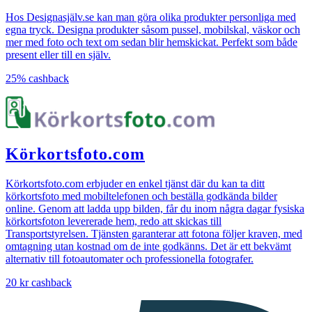
klädnypor.
Hos Designasjälv.se kan man göra olika produkter personliga med
egna tryck. Designa produkter såsom pussel, mobilskal, väskor och
mer med foto och text om sedan blir hemskickat. Perfekt som både
present eller till en själv.
25%
cashback
Körkortsfoto.com
Körkortsfoto.com erbjuder en enkel tjänst där du kan ta ditt
körkortsfoto med mobiltelefonen och beställa godkända bilder
online. Genom att ladda upp bilden, får du inom några dagar fysiska
körkortsfoton levererade hem, redo att skickas till
Transportstyrelsen. Tjänsten garanterar att fotona följer kraven, med
omtagning utan kostnad om de inte godkänns. Det är ett bekvämt
alternativ till fotoautomater och professionella fotografer.
20 kr
cashback
I