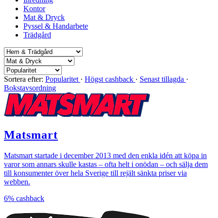
Kontor
Mat & Dryck
Pyssel & Handarbete
Trädgård
Sortera efter:
Popularitet
·
Högst cashback
·
Senast tillagda
·
Bokstavsordning
Matsmart
Matsmart startade i december 2013 med den enkla idén att köpa in
varor som annars skulle kastas – ofta helt i onödan – och sälja dem
till konsumenter över hela Sverige till rejält sänkta priser via
webben.
6%
cashback