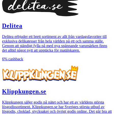
Delitea
Delitea erbjuder ett brett sortiment av allt från vardagsfavoriter till
exklusiva delikatesser från hela världen på ett och samma ställe.
Genom att ständigt fylla på med nya spännande varumärken finns
det alltid något nytt att upptäcka för matälskaren.
6%
cashback
Klippkungen.se
Klippkungen säljer godis på nätet och har ett av världens största
lösgodissortiment. Klippkungen.se har Sveriges största utbud av
lösgodis, choklad, stycksaker och övrigt godis online. Det går bra att