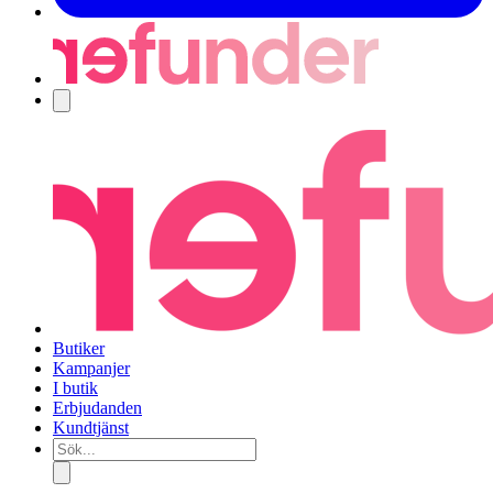
Navigering
Butiker
Kampanjer
I butik
Erbjudanden
Kundtjänst
Sök...