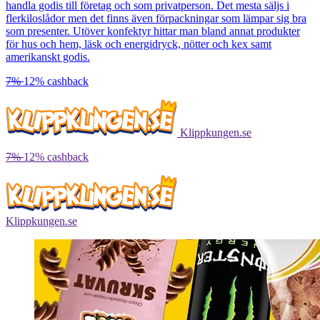
handla godis till företag och som privatperson. Det mesta säljs i
flerkiloslådor men det finns även förpackningar som lämpar sig bra
som presenter. Utöver konfektyr hittar man bland annat produkter
för hus och hem, läsk och energidryck, nötter och kex samt
amerikanskt godis.
7%
12%
cashback
Klippkungen.se
7%
12%
cashback
Klippkungen.se