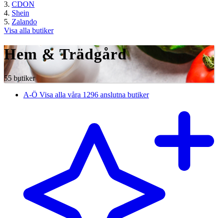
CDON
Shein
Zalando
Visa alla butiker
Hem & Trädgård
55 butiker
A-Ö
Visa alla våra 1296 anslutna butiker