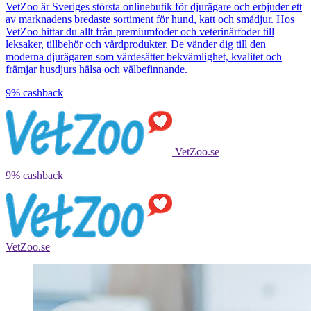
VetZoo är Sveriges största onlinebutik för djurägare och erbjuder ett
av marknadens bredaste sortiment för hund, katt och smådjur. Hos
VetZoo hittar du allt från premiumfoder och veterinärfoder till
leksaker, tillbehör och vårdprodukter. De vänder dig till den
moderna djurägaren som värdesätter bekvämlighet, kvalitet och
främjar husdjurs hälsa och välbefinnande.
9%
cashback
VetZoo.se
9%
cashback
VetZoo.se