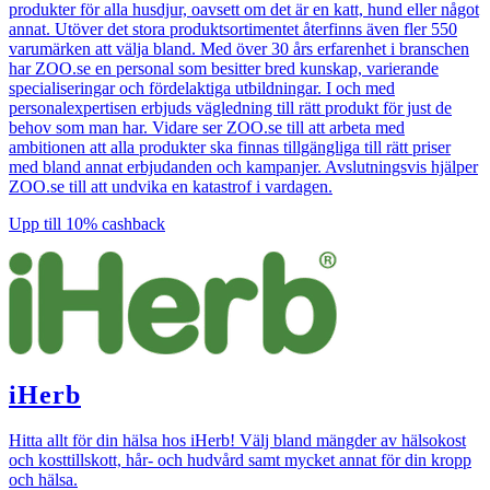
produkter för alla husdjur, oavsett om det är en katt, hund eller något
annat. Utöver det stora produktsortimentet återfinns även fler 550
varumärken att välja bland. Med över 30 års erfarenhet i branschen
har ZOO.se en personal som besitter bred kunskap, varierande
specialiseringar och fördelaktiga utbildningar. I och med
personalexpertisen erbjuds vägledning till rätt produkt för just de
behov som man har. Vidare ser ZOO.se till att arbeta med
ambitionen att alla produkter ska finnas tillgängliga till rätt priser
med bland annat erbjudanden och kampanjer. Avslutningsvis hjälper
ZOO.se till att undvika en katastrof i vardagen.
Upp till
10%
cashback
iHerb
Hitta allt för din hälsa hos iHerb! Välj bland mängder av hälsokost
och kosttillskott, hår- och hudvård samt mycket annat för din kropp
och hälsa.