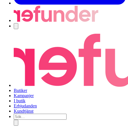
Navigering
Butiker
Kampanjer
I butik
Erbjudanden
Kundtjänst
Sök...