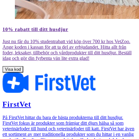
En
brun-
10% rabatt till ditt husdjur
svart
valp
Just nu får du 10% studentrabatt vid köp över 700 kr hos VetZoo.
sover
Ange koden i kassan för att ta del av erbjudandet. Hitta allt från
med
foder, leksaker, tillbehör och vårdprodukter till ditt husdjur. Beställ
slutna
idag och gör din fyrbenta vän lite extra glad!
ögon
i
Visa kod
en
fluffig
ljusgrå
hundbädd
på
trägolv;
FirstVet
en
annan
valp
På FirstVet hittar du bara de bästa produkterna till ditt husdjur.
syns
FirstVet fokus är produkter som främjar ditt djurs hälsa så som
delvis
veterinärfoder till hund och veterinärfoder till katt. FirstVet har även
i
ett sortiment av mer traditionella produkter som du hittar i en vanlig