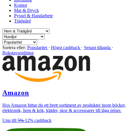
Kontor
Mat & Dryck
Pyssel & Handarbete
Trädgård
Sortera efter:
Popularitet
·
Högst cashback
·
Senast tillagda
·
Bokstavsordning
Amazon
Hos Amazon hittar du ett brett sortiment av produkter inom böcker,
elektronik, hem & kök, kläder, skor & accessoarer till låga priser.
Upp till
5%
12%
cashback