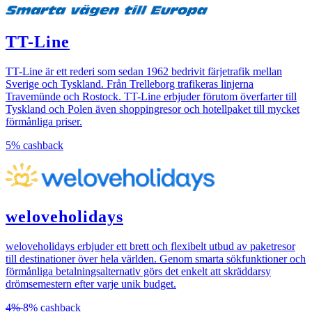
TT-Line
TT-Line är ett rederi som sedan 1962 bedrivit färjetrafik mellan
Sverige och Tyskland. Från Trelleborg trafikeras linjerna
Travemünde och Rostock. TT-Line erbjuder förutom överfarter till
Tyskland och Polen även shoppingresor och hotellpaket till mycket
förmånliga priser.
5%
cashback
weloveholidays
weloveholidays erbjuder ett brett och flexibelt utbud av paketresor
till destinationer över hela världen. Genom smarta sökfunktioner och
förmånliga betalningsalternativ görs det enkelt att skräddarsy
drömsemestern efter varje unik budget.
4%
8%
cashback