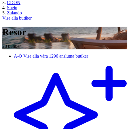
CDON
Shein
Zalando
Visa alla butiker
Resor
28 butiker
A-Ö
Visa alla våra 1296 anslutna butiker