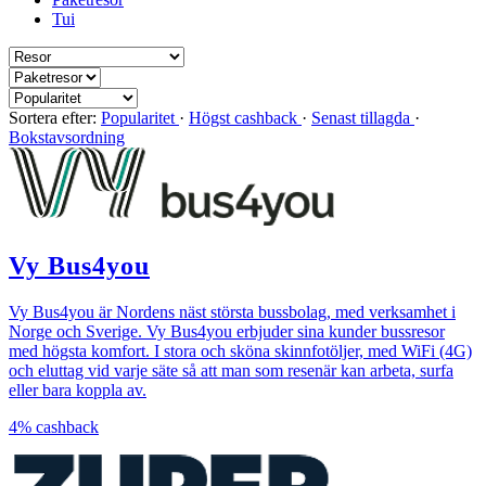
Tui
Sortera efter:
Popularitet
·
Högst cashback
·
Senast tillagda
·
Bokstavsordning
Vy Bus4you
Vy Bus4you är Nordens näst största bussbolag, med verksamhet i
Norge och Sverige. Vy Bus4you erbjuder sina kunder bussresor
med högsta komfort. I stora och sköna skinnfotöljer, med WiFi (4G)
och eluttag vid varje säte så att man som resenär kan arbeta, surfa
eller bara koppla av.
4%
cashback