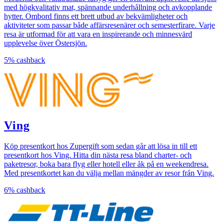
med högkvalitativ mat, spännande underhållning och avkopplande
hytter. Ombord finns ett brett utbud av bekvämligheter och
aktiviteter som passar både affärsresenärer och semesterfirare. Varje
resa är utformad för att vara en inspirerande och minnesvärd
upplevelse över Östersjön.
5%
cashback
Ving
Köp presentkort hos Zupergift som sedan går att lösa in till ett
presentkort hos Ving. Hitta din nästa resa bland charter- och
paketresor, boka bara flyg eller hotell eller åk på en weekendresa.
Med presentkortet kan du välja mellan mängder av resor från Ving.
6%
cashback