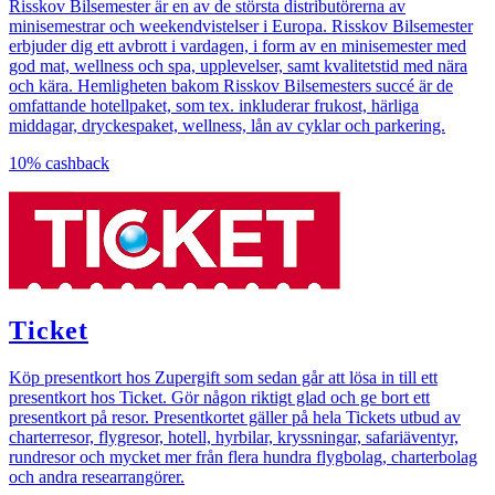
Risskov Bilsemester är en av de största distributörerna av
minisemestrar och weekendvistelser i Europa. Risskov Bilsemester
erbjuder dig ett avbrott i vardagen, i form av en minisemester med
god mat, wellness och spa, upplevelser, samt kvalitetstid med nära
och kära. Hemligheten bakom Risskov Bilsemesters succé är de
omfattande hotellpaket, som tex. inkluderar frukost, härliga
middagar, dryckespaket, wellness, lån av cyklar och parkering.
10%
cashback
Ticket
Köp presentkort hos Zupergift som sedan går att lösa in till ett
presentkort hos Ticket. Gör någon riktigt glad och ge bort ett
presentkort på resor. Presentkortet gäller på hela Tickets utbud av
charterresor, flygresor, hotell, hyrbilar, kryssningar, safariäventyr,
rundresor och mycket mer från flera hundra flygbolag, charterbolag
och andra researrangörer.