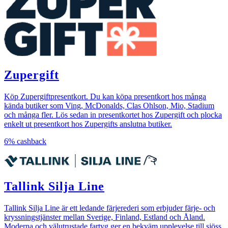
Zupergift
Köp Zupergiftpresentkort. Du kan köpa presentkort hos många
kända butiker som Ving, McDonalds, Clas Ohlson, Mio, Stadium
och många fler. Lös sedan in presentkortet hos Zupergift och plocka
enkelt ut presentkort hos Zupergifts anslutna butiker.
6%
cashback
Tallink Silja Line
Tallink Silja Line är ett ledande färjerederi som erbjuder färje- och
kryssningstjänster mellan Sverige, Finland, Estland och Åland.
Moderna och välutrustade fartyg ger en bekväm upplevelse till sjöss