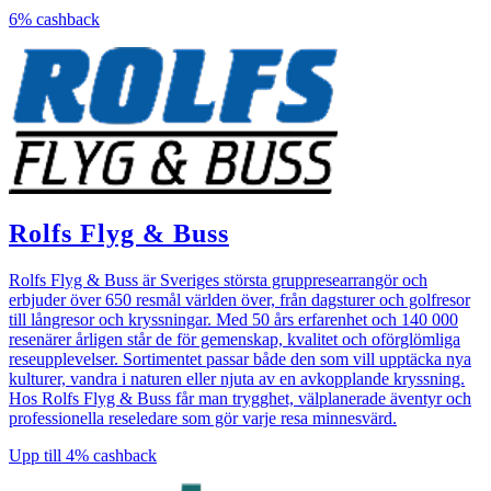
6%
cashback
Rolfs Flyg & Buss
Rolfs Flyg & Buss är Sveriges största gruppresearrangör och
erbjuder över 650 resmål världen över, från dagsturer och golfresor
till långresor och kryssningar. Med 50 års erfarenhet och 140 000
resenärer årligen står de för gemenskap, kvalitet och oförglömliga
reseupplevelser. Sortimentet passar både den som vill upptäcka nya
kulturer, vandra i naturen eller njuta av en avkopplande kryssning.
Hos Rolfs Flyg & Buss får man trygghet, välplanerade äventyr och
professionella reseledare som gör varje resa minnesvärd.
Upp till
4%
cashback