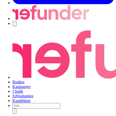
Navigering
Butiker
Kampanjer
I butik
Erbjudanden
Kundtjänst
Sök...