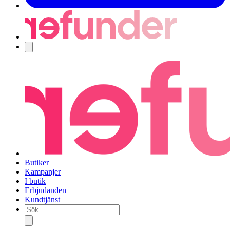
Navigering
Butiker
Kampanjer
I butik
Erbjudanden
Kundtjänst
Sök...