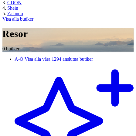
CDON
Shein
Zalando
Visa alla butiker
Resor
0 butiker
A-Ö
Visa alla våra 1294 anslutna butiker