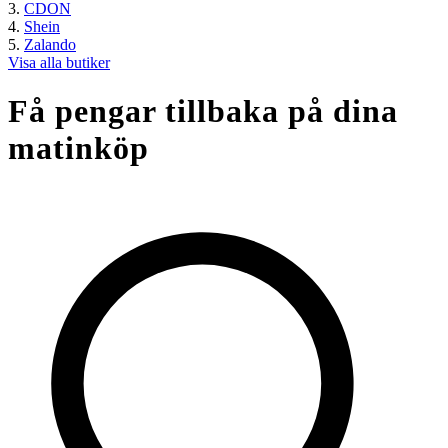
CDON
Shein
Zalando
Visa alla butiker
Få pengar tillbaka på dina
matinköp