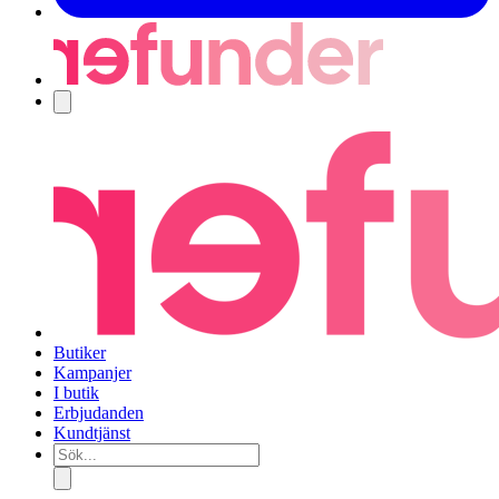
Navigering
Butiker
Kampanjer
I butik
Erbjudanden
Kundtjänst
Sök...