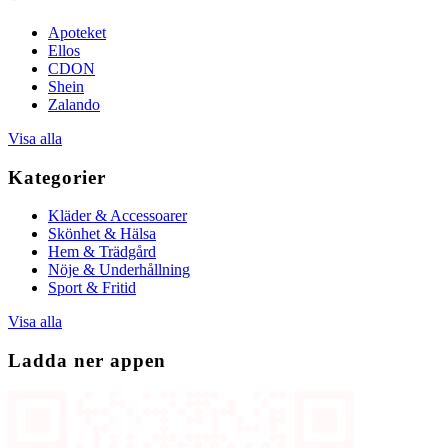
Apoteket
Ellos
CDON
Shein
Zalando
Visa alla
Kategorier
Kläder & Accessoarer
Skönhet & Hälsa
Hem & Trädgård
Nöje & Underhållning
Sport & Fritid
Visa alla
Ladda ner appen