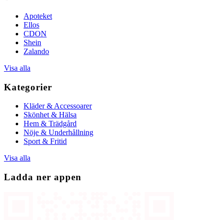
Apoteket
Ellos
CDON
Shein
Zalando
Visa alla
Kategorier
Kläder & Accessoarer
Skönhet & Hälsa
Hem & Trädgård
Nöje & Underhållning
Sport & Fritid
Visa alla
Ladda ner appen