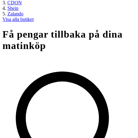
CDON
Shein
Zalando
Visa alla butiker
Få pengar tillbaka på dina
matinköp