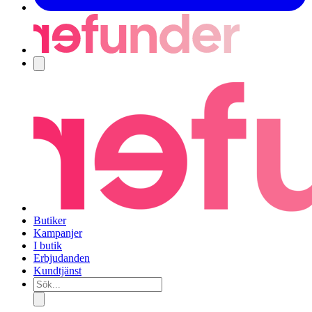
Navigering
Butiker
Kampanjer
I butik
Erbjudanden
Kundtjänst
Sök...