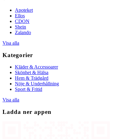
Apoteket
Ellos
CDON
Shein
Zalando
Visa alla
Kategorier
Kläder & Accessoarer
Skönhet & Hälsa
Hem & Trädgård
Nöje & Underhållning
Sport & Fritid
Visa alla
Ladda ner appen