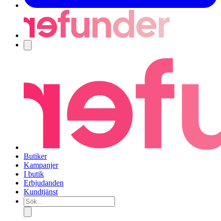
Navigering
Butiker
Kampanjer
I butik
Erbjudanden
Kundtjänst
Sök...