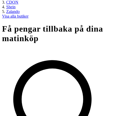
CDON
Shein
Zalando
Visa alla butiker
Få pengar tillbaka på dina
matinköp